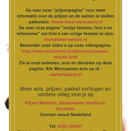
Ga naar onze "prijzenpagina" voor meer
informatie over de prijzen en de samen te stellen
pakketten:
thema-feest-mexicaans.nl
Ga naar onze pagina "vorige feesten; foto’s en
referenties" om foto’s van vorige feesten te zien:
themafeest-mexico.nl
Bewonder onze video’s op onze videopagina:
http://www.todolatino.nl/video/mexicaanse-
muziek.html
Zie al onze artiesten, acts en diensten op deze
pagina: Alle Mexicaanse acts op rij -
mariachiband.nl
Meer acts, prijzen, pakket kortingen en
verdere uitleg vind je op
Prijzen Mariachi, danseressen foodtruck,
decoratie
Contact vanuit Nederland
Tel:
0320 769037