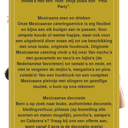
thema's met een ‘roze’ tintje zoals een "Pink
Party".
Mexicaans eten en drinken
Onze Mexicaanse cateringservice is erg flexibel
en bijna aan elk budget aan te passen. Voor
simpele koude of warme hapjes, maar ook voor
een uitgebreid diner staan wij tot uw beschikking
met onze leuke, originele foodtruck. Originele
Mexicaanse catering vindt u bij ons! Van nacho’s
met guacamole en taco's en fajita's (de
Nederlandse favorieten) tot tamale’s en mole, en
niet te vergeten de mojito's, margarita's en pina
colada's! Van een foodtruck tot een compleet
Mexicaans pleintje met slingers en gezellige
muziek, u kunt op ons rekenen!
Mexicaanse decoratie
Bent u op zoek naar leuke, authentieke decoratie,
kledingverhuur, piñatas (op bestelling alle
soorten en maten mogelijk), poncho's, sarape's
en Calavera’s? Vraag bij ons een offerte aan,
want vanaf 5 acts is de decoratie gratis!