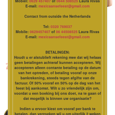
Mobiel:
0629 457407
of
0644 508525
Laura Rivas
E-mail:
mexicaansefeest@gmail.com
Contact from outside the Netherlands
Tel:
0320 769037
Mobile:
0629457407
of
06 44508525
Laura Rivas
E-mail:
mexicaansefeest@gmail.com
BETALINGEN:
Houdt u er alstublieft rekening mee dat wij helaas
geen betalingen achteraf kunnen accepteren. Wij
accepteren alleen contante betaling op de datum
van het optreden, of betaling vooraf op onze
bankrekening, steeds tegen afgifte van de
factuur. Of 50% vooraf en 50% op de dag van het
feest bij aankomst. Wilt u zo vriendelijk zijn om,
voordat u een boeking bij ons doet, na te gaan of
dat mogelijk is binnen uw organisatie?
Indien u ervoor kiest om vooraf per bank te
betalen, dan verzoeken wij u om uiterlijk 2 weken