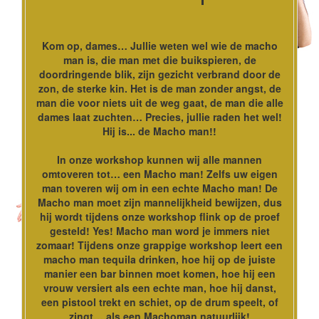
Kom op, dames… Jullie weten wel wie de macho
man is, die man met die buikspieren, de
doordringende blik, zijn gezicht verbrand door de
zon, de sterke kin. Het is de man zonder angst, de
man die voor niets uit de weg gaat, de man die alle
dames laat zuchten… Precies, jullie raden het wel!
Hij is... de Macho man!!
In onze workshop kunnen wij alle mannen
omtoveren tot… een Macho man! Zelfs uw eigen
man toveren wij om in een echte Macho man! De
Macho man moet zijn mannelijkheid bewijzen, dus
hij wordt tijdens onze workshop flink op de proef
gesteld! Yes! Macho man word je immers niet
zomaar! Tijdens onze grappige workshop leert een
macho man tequila drinken, hoe hij op de juiste
manier een bar binnen moet komen, hoe hij een
vrouw versiert als een echte man, hoe hij danst,
een pistool trekt en schiet, op de drum speelt, of
zingt… als een Machoman natuurlijk!