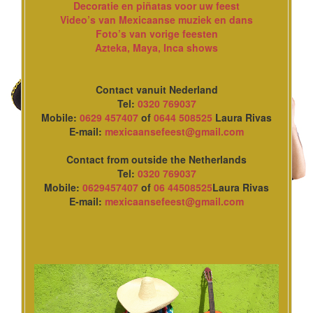
Decoratie en piñatas voor uw feest
Video’s van Mexicaanse muziek en dans
Foto’s van vorige feesten
Azteka, Maya, Inca shows
Contact vanuit Nederland
Tel:
0320 769037
Mobile:
0629 457407
of
0644 508525
Laura Rivas
E-mail:
mexicaansefeest@gmail.com
Contact from outside the Netherlands
Tel:
0320 769037
Mobile:
0629457407
of
06 44508525
Laura Rivas
E-mail:
mexicaansefeest@gmail.com