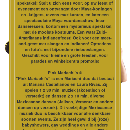
spektakel! Stelt u zich eens voor: op uw feest of
evenement een ontvangst door Maya-koningen
en -krijgers, tevens muzikanten, en later een
spectaculaire Maya vuurdansshow, Inca-
danseressen; kortom een mysterieus spektakel,
met de mooiste kostuums. Een waar Zuid-
Amerikaans indianenfeest! Ook voor een meet-
and-greet met slangen en indianen! Optredens
en foto’s met bijzondere rimboeslangen.
Geschikt voor kleine en grote feesten, voor
parades en winkelcentra promotie!
Pink Mariachi’s ©
“Pink Mariachi’s” is een Mariachi-duo dat bestaat
uit Mariana Castellanos en Laura Rivas. Zij
spelen 1 x 30 min. muziek (akoestisch of
versterkt) en dansen 2 x 10 min. diverse
Mexicaanse dansen (Jalisco, Veracruz en andere
dansen op verzoek). Dit veelzijdige Mexicaanse
muziek duo is beschikbaar voor alle denkbare
soorten events. Ze zijn heel gewild bij (roze)
babyshowers, gay weddings en alle andere