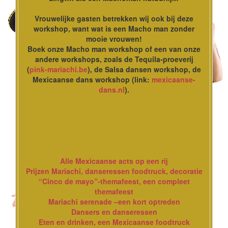
Vrouwelijke gasten betrekken wij ook bij deze
workshop, want wat is een Macho man zonder
mooie vrouwen!
Boek onze Macho man workshop of een van onze
andere workshops, zoals de Tequila-proeverij
(
pink-mariachi.be
), de Salsa dansen workshop, de
Mexicaanse dans workshop (link:
mexicaanse-
dans.nl
).
Alle Mexicaanse acts op een rij
Prijzen Mariachi, danseressen foodtruck, decoratie
“Cinco de mayo”-themafeest, een compleet
themafeest
Mariachi serenade –een kort optreden
Dansers en danseressen
Eten en drinken, een Mexicaanse foodtruck