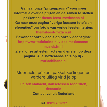
Ga naar onze "prijzenpagina" voor meer
informatie over de prijzen en de samen te stellen
pakketten:
thema-feest-mexicaans.nl
Ga naar onze pagina "vorige feesten; foto’s en
referenties" om foto’s van vorige feesten te zien:
themafeest-mexico.nl
Bewonder onze video’s op onze videopagina:
http://www.todolatino.nl/video/mexicaanse-
muziek.html
Zie al onze artiesten, acts en diensten op deze
pagina: Alle Mexicaanse acts op rij -
mariachiband.nl
Meer acts, prijzen, pakket kortingen en
verdere uitleg vind je op
Prijzen Mariachi, danseressen foodtruck,
decoratie
Contact vanuit Nederland
Tel:
0320 769037