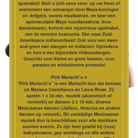
spektakel! Stelt u zich eens voor: op uw feest of
evenement een ontvangst door Maya-koningen
en -krijgers, tevens muzikanten, en later een
spectaculaire Maya vuurdansshow, Inca-
danseressen; kortom een mysterieus spektakel,
met de mooiste kostuums. Een waar Zuid-
Amerikaans indianenfeest! Ook voor een meet-
and-greet met slangen en indianen! Optredens
en foto’s met bijzondere rimboeslangen.
Geschikt voor kleine en grote feesten, voor
parades en winkelcentra promotie!
Pink Mariachi’s ©
“Pink Mariachi’s” is een Mariachi-duo dat bestaat
uit Mariana Castellanos en Laura Rivas. Zij
spelen 1 x 30 min. muziek (akoestisch of
versterkt) en dansen 2 x 10 min. diverse
Mexicaanse dansen (Jalisco, Veracruz en andere
dansen op verzoek). Dit veelzijdige Mexicaanse
muziek duo is beschikbaar voor alle denkbare
soorten events. Ze zijn heel gewild bij (roze)
babyshowers, gay weddings en alle andere