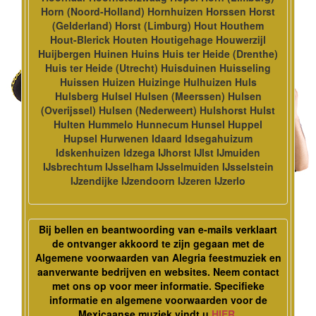
Horn (Noord-Holland) Hornhuizen Horssen Horst
(Gelderland) Horst (Limburg) Hout Houthem
Hout-Blerick Houten Houtigehage Houwerzijl
Huijbergen Huinen Huins Huis ter Heide (Drenthe)
Huis ter Heide (Utrecht) Huisduinen Huisseling
Huissen Huizen Huizinge Hulhuizen Huls
Hulsberg Hulsel Hulsen (Meerssen) Hulsen
(Overijssel) Hulsen (Nederweert) Hulshorst Hulst
Hulten Hummelo Hunnecum Hunsel Huppel
Hupsel Hurwenen Idaard Idsegahuizum
Idskenhuizen Idzega IJhorst IJlst IJmuiden
IJsbrechtum IJsselham IJsselmuiden IJsselstein
IJzendijke IJzendoorn IJzeren IJzerlo
Bij bellen en beantwoording van e-mails verklaart
de ontvanger akkoord te zijn gegaan met de
Algemene voorwaarden van Alegria feestmuziek en
aanverwante bedrijven en websites. Neem contact
met ons op voor meer informatie. Specifieke
informatie en algemene voorwaarden voor de
Mexicaanse muziek vindt u
HIER
.