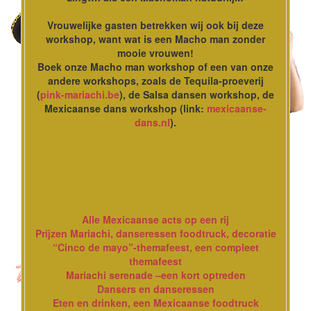
Vrouwelijke gasten betrekken wij ook bij deze
workshop, want wat is een Macho man zonder
mooie vrouwen!
Boek onze Macho man workshop of een van onze
andere workshops, zoals de Tequila-proeverij
(
pink-mariachi.be
), de Salsa dansen workshop, de
Mexicaanse dans workshop (link:
mexicaanse-
dans.nl
).
Alle Mexicaanse acts op een rij
Prijzen Mariachi, danseressen foodtruck, decoratie
“Cinco de mayo”-themafeest, een compleet
themafeest
Mariachi serenade –een kort optreden
Dansers en danseressen
Eten en drinken, een Mexicaanse foodtruck