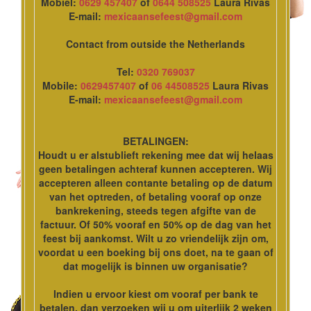
Mobiel:
0629 457407
of
0644 508525
Laura Rivas
E-mail:
mexicaansefeest@gmail.com
Contact from outside the Netherlands
Tel:
0320 769037
Mobile:
0629457407
of
06 44508525
Laura Rivas
E-mail:
mexicaansefeest@gmail.com
BETALINGEN:
Houdt u er alstublieft rekening mee dat wij helaas
geen betalingen achteraf kunnen accepteren. Wij
accepteren alleen contante betaling op de datum
van het optreden, of betaling vooraf op onze
bankrekening, steeds tegen afgifte van de
factuur. Of 50% vooraf en 50% op de dag van het
feest bij aankomst. Wilt u zo vriendelijk zijn om,
voordat u een boeking bij ons doet, na te gaan of
dat mogelijk is binnen uw organisatie?
Indien u ervoor kiest om vooraf per bank te
betalen, dan verzoeken wij u om uiterlijk 2 weken