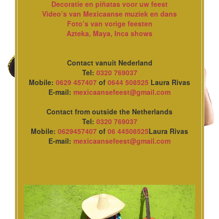
Decoratie en piñatas voor uw feest
Video’s van Mexicaanse muziek en dans
Foto’s van vorige feesten
Azteka, Maya, Inca shows
Contact vanuit Nederland
Tel:
0320 769037
Mobile:
0629 457407
of
0644 508525
Laura Rivas
E-mail:
mexicaansefeest@gmail.com
Contact from outside the Netherlands
Tel:
0320 769037
Mobile:
0629457407
of
06 44508525
Laura Rivas
E-mail:
mexicaansefeest@gmail.com