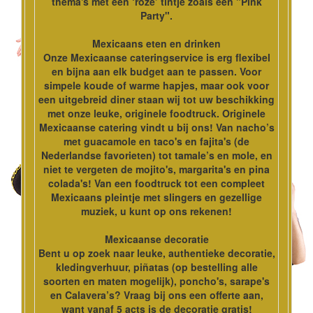
thema's met een ‘roze’ tintje zoals een "Pink
Party".
Mexicaans eten en drinken
Onze Mexicaanse cateringservice is erg flexibel
en bijna aan elk budget aan te passen. Voor
simpele koude of warme hapjes, maar ook voor
een uitgebreid diner staan wij tot uw beschikking
met onze leuke, originele foodtruck. Originele
Mexicaanse catering vindt u bij ons! Van nacho’s
met guacamole en taco's en fajita's (de
Nederlandse favorieten) tot tamale’s en mole, en
niet te vergeten de mojito's, margarita's en pina
colada's! Van een foodtruck tot een compleet
Mexicaans pleintje met slingers en gezellige
muziek, u kunt op ons rekenen!
Mexicaanse decoratie
Bent u op zoek naar leuke, authentieke decoratie,
kledingverhuur, piñatas (op bestelling alle
soorten en maten mogelijk), poncho's, sarape's
en Calavera’s? Vraag bij ons een offerte aan,
want vanaf 5 acts is de decoratie gratis!