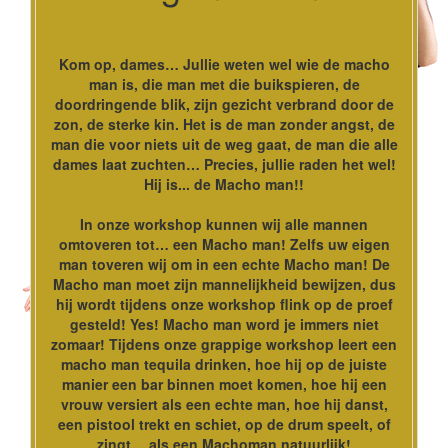
Kom op, dames… Jullie weten wel wie de macho
man is, die man met die buikspieren, de
doordringende blik, zijn gezicht verbrand door de
zon, de sterke kin. Het is de man zonder angst, de
man die voor niets uit de weg gaat, de man die alle
dames laat zuchten… Precies, jullie raden het wel!
Hij is... de Macho man!!
In onze workshop kunnen wij alle mannen
omtoveren tot… een Macho man! Zelfs uw eigen
man toveren wij om in een echte Macho man! De
Macho man moet zijn mannelijkheid bewijzen, dus
hij wordt tijdens onze workshop flink op de proef
gesteld! Yes! Macho man word je immers niet
zomaar! Tijdens onze grappige workshop leert een
macho man tequila drinken, hoe hij op de juiste
manier een bar binnen moet komen, hoe hij een
vrouw versiert als een echte man, hoe hij danst,
een pistool trekt en schiet, op de drum speelt, of
zingt… als een Machoman natuurlijk!