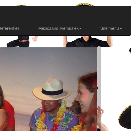
Referenties
|
Mexicaans livemuziek
|
Snelmenu