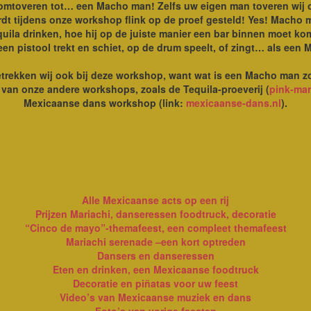
 omtoveren tot… een Macho man! Zelfs uw eigen man toveren wij
rdt tijdens onze workshop flink op de proef gesteld! Yes! Macho 
la drinken, hoe hij op de juiste manier een bar binnen moet kom
een pistool trekt en schiet, op de drum speelt, of zingt… als een
etrekken wij ook bij deze workshop, want wat is een Macho man 
an onze andere workshops, zoals de Tequila-proeverij (
pink-mar
Mexicaanse dans workshop (link:
mexicaanse-dans.nl
).
Alle Mexicaanse acts op een rij
Prijzen Mariachi, danseressen foodtruck, decoratie
“Cinco de mayo”-themafeest, een compleet themafeest
Mariachi serenade –een kort optreden
Dansers en danseressen
Eten en drinken, een Mexicaanse foodtruck
Decoratie en piñatas voor uw feest
Video’s van Mexicaanse muziek en dans
Foto’s van vorige feesten