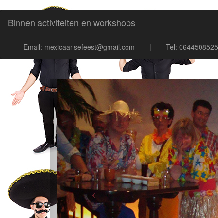
Binnen activiteiten en workshops
Email: mexicaansefeest@gmail.com
|
Tel: 0644508525