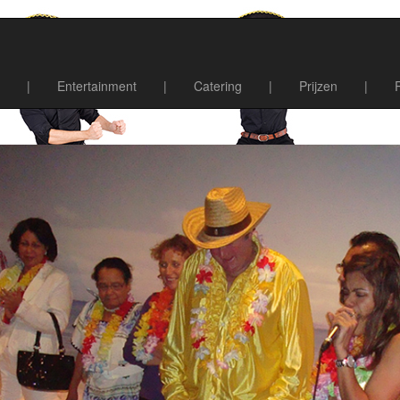
|
Entertainment
|
Catering
|
Prijzen
|