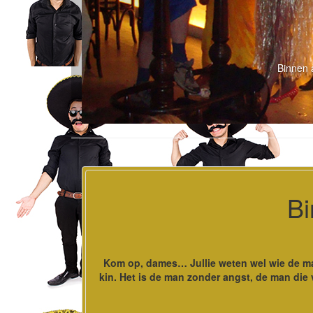
Binnen 
Bi
Kom op, dames… Jullie weten wel wie de mac
kin. Het is de man zonder angst, de man die v