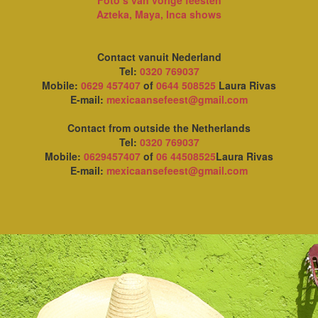
Azteka, Maya, Inca shows
Contact vanuit Nederland
Tel:
0320 769037
Mobile:
0629 457407
of
0644 508525
Laura Rivas
E-mail:
mexicaansefeest@gmail.com
Contact from outside the Netherlands
Tel:
0320 769037
Mobile:
0629457407
of
06 44508525
Laura Rivas
E-mail:
mexicaansefeest@gmail.com