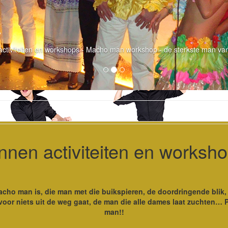
activiteiten en workshops - Macho man workshop - de sterkste man va
nnen activiteiten en worksh
ho man is, die man met die buikspieren, de doordringende blik, z
oor niets uit de weg gaat, de man die alle dames laat zuchten… Pre
man!!